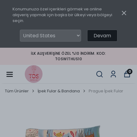
Konumunuza özel içerikleri görmek ve online
alışveriş yapmak için başka bir ülkeyi veya bölgeyi
seçin.
Devam
İLK ALIŞVERIŞINE ÖZEL %10 INDIRIM. KOD:
TOSWITHUS10
0
Tüm Ürünler
İpek Fular & Bandana
Prague İpek Fular