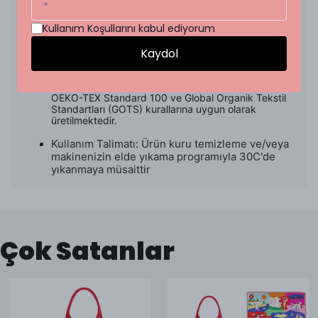
ayrıcalığıyla hisset
Kullanım Koşullarını kabul ediyorum
%100 İpek
65x65 cm
Kaydol
Desenler To's için özel olarak tasarlanmıştır
Dijital baskı tekniği kullanılarak üretilmiştir
OEKO-TEX Standard 100 ve Global Organik Tekstil
Standartları (GOTS) kurallarına uygun olarak
üretilmektedir.
Kullanım Talimatı: Ürün kuru temizleme ve/veya
makinenizin elde yıkama programıyla 30C'de
yıkanmaya müsaittir
Çok Satanlar