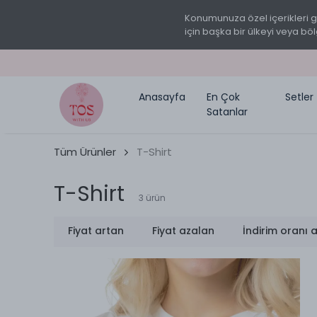
Konumunuza özel içerikleri 
için başka bir ülkeyi veya böl
Anasayfa
En Çok
Setler
Satanlar
Tüm Ürünler
T-Shirt
T-Shirt
3
ürün
Fiyat artan
Fiyat azalan
İndirim oranı 