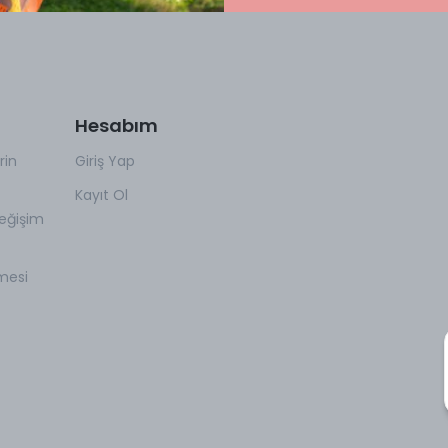
Hesabım
rin
Giriş Yap
Kayıt Ol
eğişim
mesi