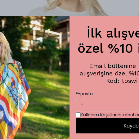
İlk alışv
özel %10 
Email bültenine k
alışverişine özel %1
Kod: toswi
E-posta
Lotus Crop T-Shirt
₺ 1,000.00
%
25
Kullanım Koşullarını kabul 
₺ 750.00
1 Beden
Kaydo
SEPETE EKLE