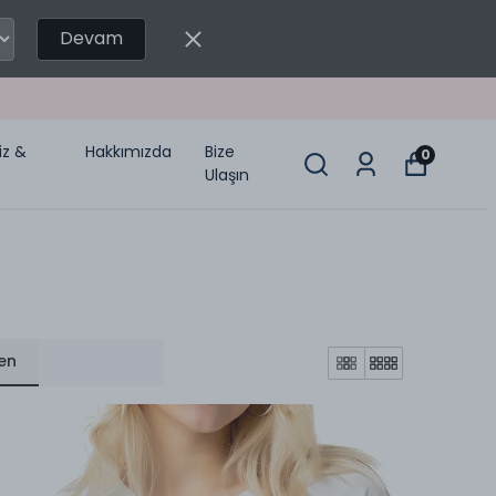
Devam
miz &
Hakkımızda
Bize
0
Ulaşın
en