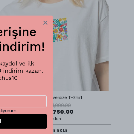
erişine
indirim!
aydol ve ilk
0 indirim kazan.
thus10
Flower Field Oversize T-Shirt
₺ 1,000.00
%
25
ediyorum
₺ 750.00
1 Beden
l
SEPETE EKLE