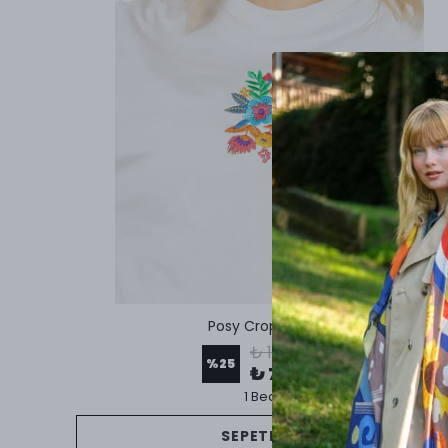
Posy Crop T-Shirt
₺ 1,000.00
%
25
₺ 750.00
1 Beden
SEPETE EKLE