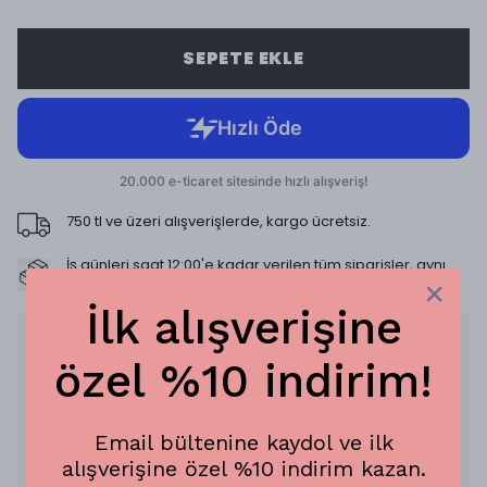
SEPETE EKLE
750 tl ve üzeri alışverişlerde, kargo ücretsiz.
İş günleri saat 12:00'e kadar verilen tüm siparişler, aynı
gün kargoda!
İlk alışverişine
Ürün Açıklaması
özel %10 indirim!
Sun-Kissed Cities Collection
Ürün Özellikleri:
To's ürünlerinin ince dokusu sayesinde,
Email bültenine kaydol ve ilk
ürünleri hem bandana hem de fular olarak
alışverişine özel %10 indirim kazan.
rahatlıkla kullanabilirsin.