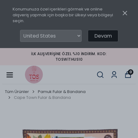
Konumunuza özel içerikleri görmek ve online
alışveriş yapmak için başka bir ülkeyi veya bölgeyi
seçin.
Devam
İLK ALIŞVERIŞINE ÖZEL %10 INDIRIM. KOD:
TOSWITHUS10
0
Tüm Ürünler
Pamuk Fular & Bandana
Cape Town Fular & Bandana