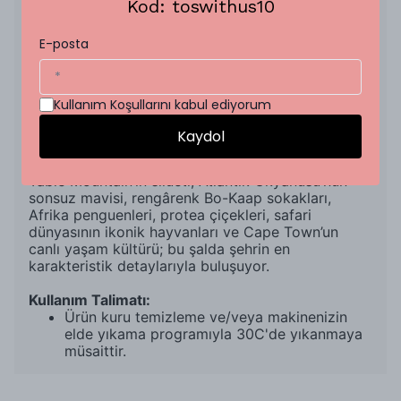
Kod: toswithus10
%100 Pamuk
55 x 55 cm
E-posta
Desenler To's için özel olarak tasarlanmıştır.
Dijital baskı tekniği kullanılarak üretilmiştir.
OEKO-TEX Standard 100 ve Global Organik Tekstil
Standartları (GOTS) kurallarına uygun olarak
Kullanım Koşullarını kabul ediyorum
üretilmektedir.
Kaydol
Tasarım Hikayesi:
Table Mountain’ın silüeti, Atlantik Okyanusu’nun
sonsuz mavisi, rengârenk Bo-Kaap sokakları,
Afrika penguenleri, protea çiçekleri, safari
dünyasının ikonik hayvanları ve Cape Town’un
canlı yaşam kültürü; bu şalda şehrin en
karakteristik detaylarıyla buluşuyor.
Kullanım Talimatı:
Ürün kuru temizleme ve/veya makinenizin
elde yıkama programıyla 30C'de yıkanmaya
müsaittir.