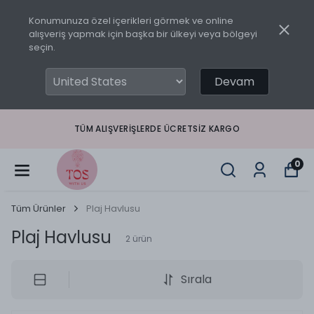
Konumunuza özel içerikleri görmek ve online
alışveriş yapmak için başka bir ülkeyi veya bölgeyi
seçin.
Devam
TÜM ALIŞVERIŞLERDE ÜCRETSIZ KARGO
0
Tüm Ürünler
Plaj Havlusu
Plaj Havlusu
2
ürün
Sırala