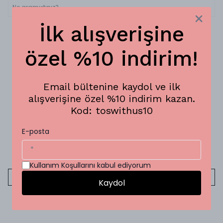
İlk alışverişine
özel %10 indirim!
Email bültenine kaydol ve ilk
alışverişine özel %10 indirim kazan.
Kod: toswithus10
E-posta
Turkish Riviera Plaj Havlusu
French Riviera Plaj Havlusu
₺ 2,200.00
₺ 2,200.00
Kullanım Koşullarını kabul ediyorum
SEPETE EKLE
SEPETE EKLE
Kaydol