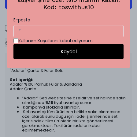
Kod: toswithus10
E-posta
750 tl ve üzeri alışverişlerde, kargo ücretsiz.
İş günleri saat 12:00'e kadar verilen tüm siparişler, aynı
Kullanım Koşullarını kabul ediyorum
gün kargoda!
Kaydol
Ürün Açıklaması
"Adalar" Çanta & Fular Seti.
Set içeriği:
Adalar %100 Pamuk Fular & Bandana
Adalar Çanta
“Adalar” Seti websitesine özeldir ve set halinde satın
alındığında
%15
fiyat avantajı sunar.
Kampanya stoklarla sınırlıdır.
Set avantajı tüm ürünlerin birlikte satın alınmasına
özel olarak sunulduğu için, iade işlemlerinde set
içerisindeki tüm ürünlerin birlikte gönderilmesi
gerekmektedir. Tekil ürün iadeleri kabul
edilmemektedir.