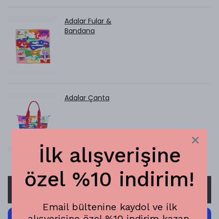
Adalar Fular &
Bandana
Adalar Çanta
İlk alışverişine
özel %10 indirim!
SEPETE EKLE
Email bültenine kaydol ve ilk
alışverişine özel %10 indirim kazan.