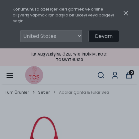
Konumunuza özel içerikleri görmek ve online
alışveriş yapmak için başka bir ülkeyi veya bölgeyi
seçin.
Devam
İLK ALIŞVERIŞINE ÖZEL %10 INDIRIM. KOD:
TOSWITHUS10
0
Tüm Ürünler
Setler
Adalar Çanta & Fular Seti