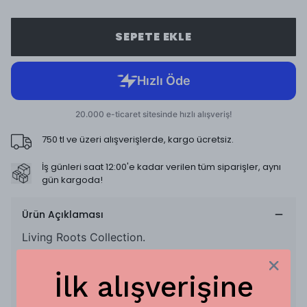
SEPETE EKLE
750 tl ve üzeri alışverişlerde, kargo ücretsiz.
İş günleri saat 12:00'e kadar verilen tüm siparişler, aynı
gün kargoda!
Ürün Açıklaması
Living Roots Collection.
Sen en "sen"ken, To's her an %100 pamuk
ürünleriyle senin yol arkadaşın olmaya hazır.
İlk alışverişine
To's ürünlerinin ince dokusu sayesinde,
ürünleri hem fular hem de bandana olarak