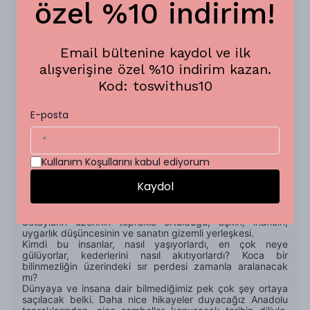
özel %10 indirim!
rahatlıkla kullanabilirsin.
55 x 55 cm
Desenler To's için özel olarak tasarlanmıştır.
Dijital baskı tekniği kullanılarak üretilmiştir.
Email bültenine kaydol ve ilk
OEKO-TEX Standard 100 ve Global Organik Tekstil
alışverişine özel %10 indirim kazan.
Standartları (GOTS) kurallarına uygun olarak
Kod: toswithus10
üretilmektedir.
Tasarım Hikayesi:
E-posta
Bir sahnede iz bırakarak geçiyoruz, genzimizde tarihten
bir parça toprak kokusu. Gözlerimiz her karışına ilgiyle
değiyor. Bu kadim topraklarda insanın yaşamışlığına,
Kullanım Koşullarını kabul ediyorum
kültürüne, inancına dair izler dikili taşlarda gizemini
koruyor. İncelmiş, katılaşmış, üzerinde buğday tarlalarının
Kaydol
güneşlendiği koca bir uygarlıktır Göbeklitepe.
Göbeklitepe, belki de insanlığın sıfır noktasına yakın bir
yer. Özel ve manidar, aynı zamanda heyecan verici
detayların üzerinin toprakla örtüldüğü, aşkın, inancın,
uygarlık düşüncesinin ve sanatın gizemli yerleşkesi.
Kimdi bu insanlar, nasıl yaşıyorlardı, en çok neye
gülüyorlar, kederlerini nasıl akıtıyorlardı? Koca bir
bilinmezliğin üzerindeki sır perdesi zamanla aralanacak
mı?
Dünyaya ve insana dair bilmediğimiz pek çok şey ortaya
saçılacak belki. Daha nice hikayeler duyacağız Anadolu