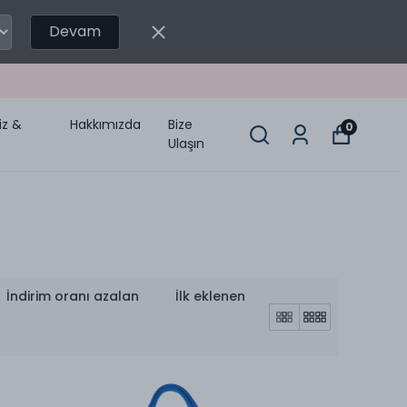
Devam
miz &
Hakkımızda
Bize
0
Ulaşın
İndirim oranı azalan
İlk eklenen