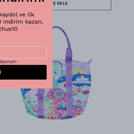
SEPETE EKLE
aydol ve ilk
0 indirim kazan.
thus10
ediyorum
l