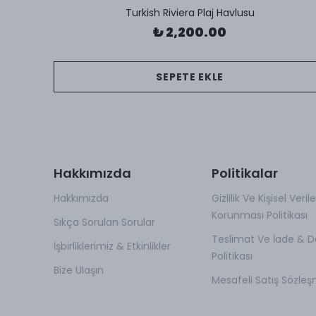
Turkish Riviera Plaj Havlusu
₺ 2,200.00
SEPETE EKLE
Hakkımızda
Politikalar
Hakkımızda
Gizlilik Ve Kişisel Verile
Korunması Politikası
Sıkça Sorulan Sorular
Teslimat Ve İade & D
İşbirliklerimiz & Etkinlikler
Politikası
Bize Ulaşın
Mesafeli Satış Sözleş