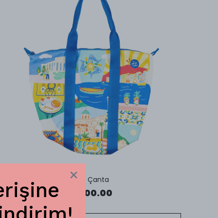
Sicilya Çanta
erişine
₺ 3,200.00
indirim!