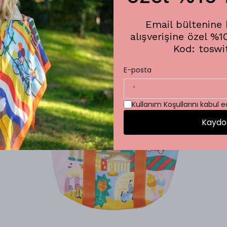
SEPETE EKLE
Email bültenine k
alışverişine özel %1
Kod: toswi
E-posta
Kullanım Koşullarını kabul 
Kaydo