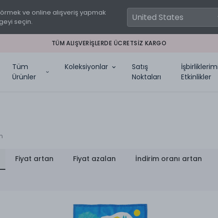
görmek ve online alışveriş yapmak
geyi seçin.
İLK ALIŞVERIŞINE ÖZEL %10 INDIRIM. KOD: TOSWITHUS10
Tüm
Koleksiyonlar
Satış
İşbirlikleri
Ürünler
Noktaları
Etkinlikler
n
Fiyat artan
Fiyat azalan
İndirim oranı artan