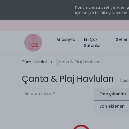
Konumunuza özel içerikleri 
için başka bir ülkeyi veya böl
Anasayfa
En Çok
Setler
Satanlar
Tüm Ürünler
Çanta & Plaj Havluları
Çanta & Plaj Havluları
6
ürü
Öne çıkanlar
Son eklenen