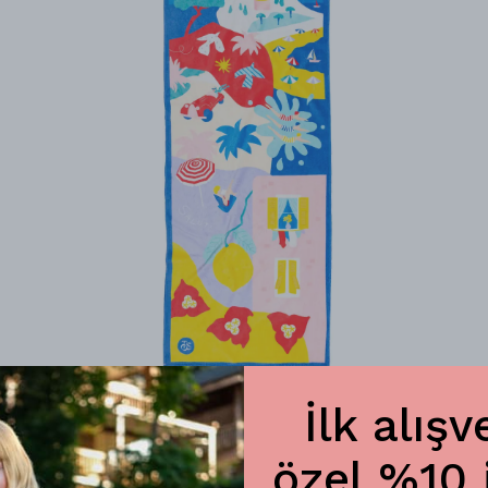
French Riviera Plaj Havlusu
İlk alışv
₺ 2,200.00
özel %10 