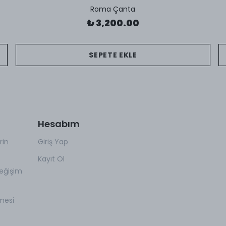
Roma Çanta
₺ 3,200.00
SEPETE EKLE
Hesabım
rin
Giriş Yap
Kayıt Ol
eğişim
mesi