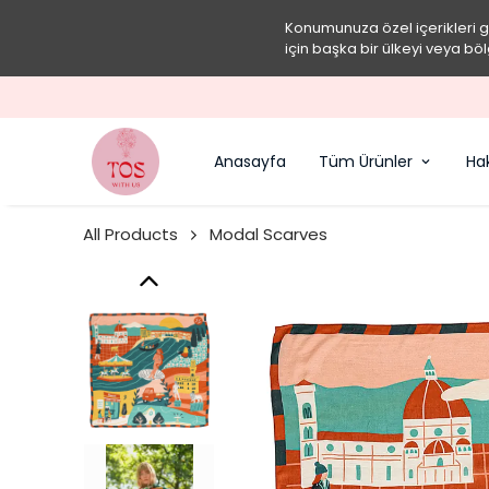
Konumunuza özel içerikleri 
için başka bir ülkeyi veya böl
Anasayfa
Tüm Ürünler
Ha
All Products
Modal Scarves