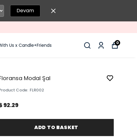
Devam
0
With Us x Candle+Friends
Floransa Modal Şal
Product Code
:
FLR002
$ 92.29
ADD TO BASKET