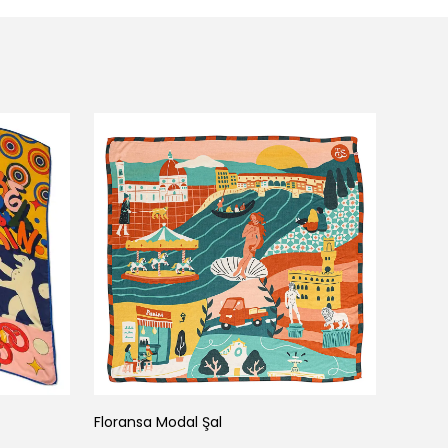
Floransa Modal Şal
İstanb