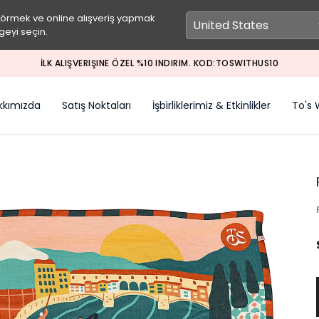
görmek ve online alışveriş yapmak
geyi seçin.
İLK ALIŞVERIŞINE ÖZEL %10 INDIRIM. KOD:TOSWITHUS10
kkımızda
Satış Noktaları
İşbirliklerimiz & Etkinlikler
To's 