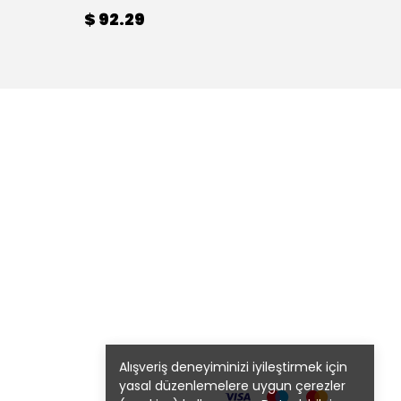
$ 92.29
$ 92
Alışveriş deneyiminizi iyileştirmek için
yasal düzenlemelere uygun çerezler